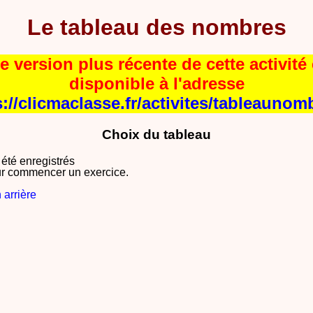
Le tableau des nombres
e version plus récente de cette activité 
disponible à l'adresse
s://clicmaclasse.fr/activites/tableaunom
Choix du tableau
 été enregistrés
r commencer un exercice.
 arrière