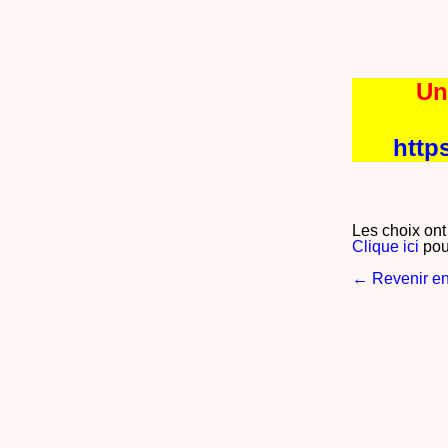
Un
http
Les choix ont
Clique ici
pou
← Revenir en