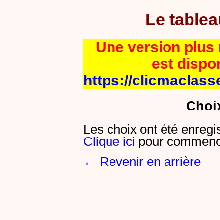
Le table
Une version plus r
est dispo
https://clicmaclass
Choi
Les choix ont été enregi
Clique ici
pour commence
← Revenir en arrière