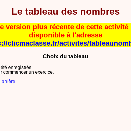
Le tableau des nombres
e version plus récente de cette activité 
disponible à l'adresse
s://clicmaclasse.fr/activites/tableaunom
Choix du tableau
 été enregistrés
r commencer un exercice.
 arrière