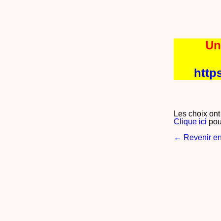
Un
http
Les choix ont
Clique ici
pou
← Revenir en