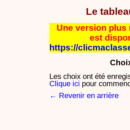
Le table
Une version plus r
est dispo
https://clicmaclass
Choi
Les choix ont été enregi
Clique ici
pour commence
← Revenir en arrière