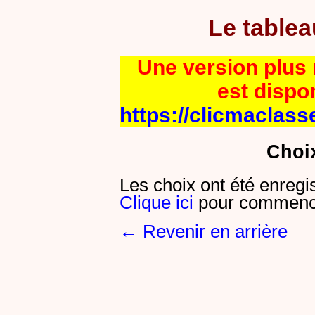
Le table
Une version plus r
est dispo
https://clicmaclass
Choi
Les choix ont été enregi
Clique ici
pour commence
← Revenir en arrière