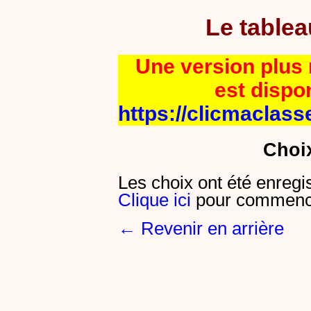
Le table
Une version plus r
est dispo
https://clicmaclass
Choi
Les choix ont été enregi
Clique ici
pour commence
← Revenir en arrière