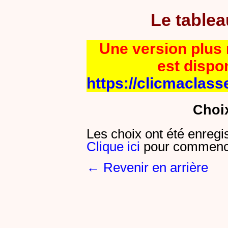
Le table
Une version plus r
est dispo
https://clicmaclass
Choi
Les choix ont été enregi
Clique ici
pour commence
← Revenir en arrière