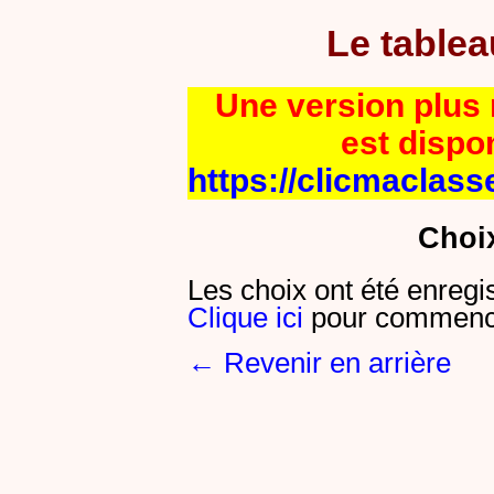
Le table
Une version plus r
est dispo
https://clicmaclass
Choi
Les choix ont été enregi
Clique ici
pour commence
← Revenir en arrière