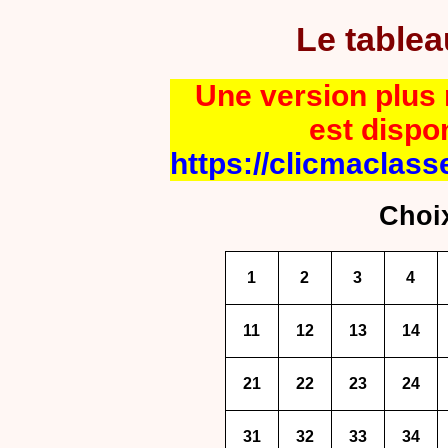
Le table
Une version plus r
est dispo
https://clicmaclass
Choi
1
2
3
4
11
12
13
14
21
22
23
24
31
32
33
34