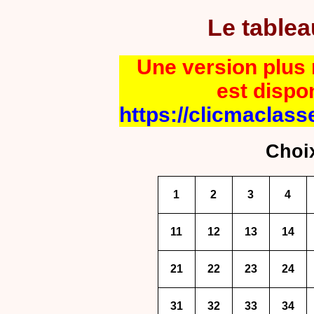
Le table
Une version plus r
est dispo
https://clicmaclass
Choi
1
2
3
4
11
12
13
14
21
22
23
24
31
32
33
34