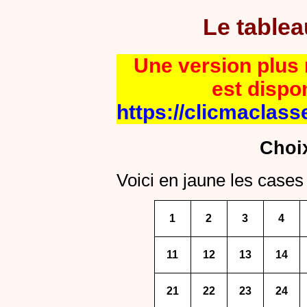
Le table
Une version plus r
est dispo
https://clicmaclass
Choi
Voici en jaune les cases 
1
2
3
4
11
12
13
14
21
22
23
24