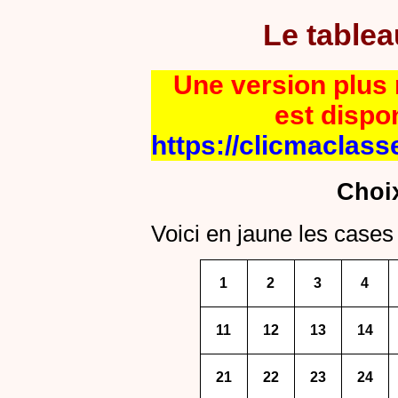
Le table
Une version plus r
est dispo
https://clicmaclass
Choi
Voici en jaune les cases 
1
2
3
4
11
12
13
14
21
22
23
24