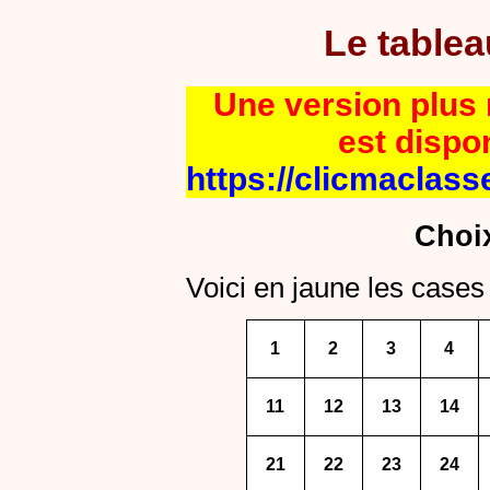
Le table
Une version plus r
est dispo
https://clicmaclass
Choi
Voici en jaune les cases 
1
2
3
4
11
12
13
14
21
22
23
24