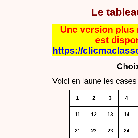
Le table
Une version plus r
est dispo
https://clicmaclass
Choi
Voici en jaune les cases 
1
2
3
4
11
12
13
14
21
22
23
24