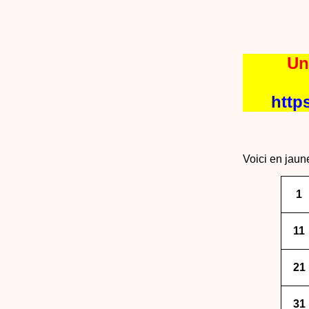
Un
http
Voici en jaun
1
11
21
31