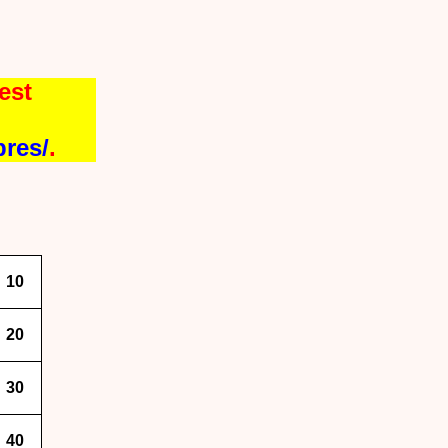
est
bres/
.
10
20
30
40