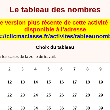
Le tableau des nombres
e version plus récente de cette activité 
disponible à l'adresse
s://clicmaclasse.fr/activites/tableaunom
Choix du tableau
e les cases de la zone de travail.
2
3
4
5
6
7
8
9
12
13
14
15
16
17
18
19
22
23
24
25
26
27
28
29
32
33
34
35
36
37
38
39