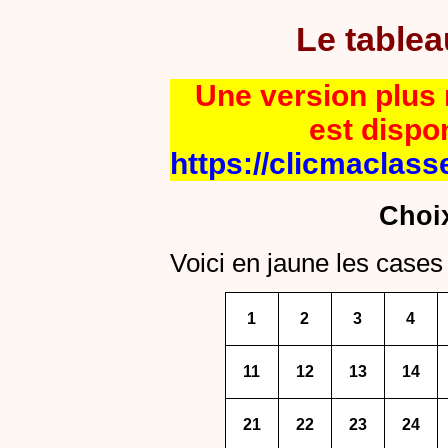
Le table
Une version plus r
est dispo
https://clicmaclass
Choi
Voici en jaune les cases 
1
2
3
4
11
12
13
14
21
22
23
24