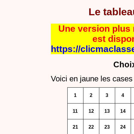
Le table
Une version plus r
est dispo
https://clicmaclass
Choi
Voici en jaune les cases 
1
2
3
4
11
12
13
14
21
22
23
24