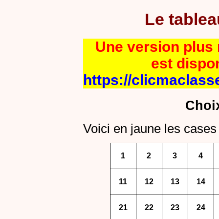
Le table
Une version plus r
est dispo
https://clicmaclass
Choi
Voici en jaune les cases 
1
2
3
4
11
12
13
14
21
22
23
24