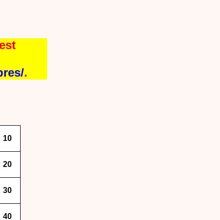
est
bres/
.
10
20
30
40