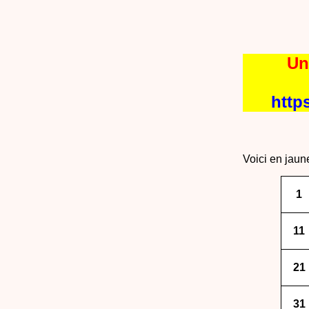
Un
http
Voici en jaun
1
11
21
31