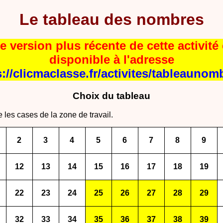
Le tableau des nombres
e version plus récente de cette activité 
disponible à l'adresse
s://clicmaclasse.fr/activites/tableaunom
Choix du tableau
e les cases de la zone de travail.
2
3
4
5
6
7
8
9
12
13
14
15
16
17
18
19
22
23
24
25
26
27
28
29
32
33
34
35
36
37
38
39