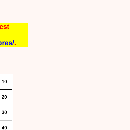
est
bres/
.
10
20
30
40