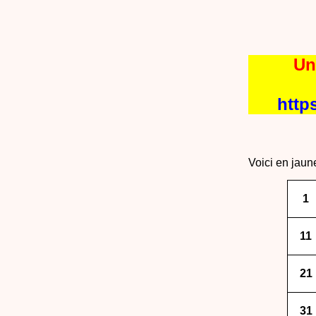
Un
http
Voici en jaun
1
11
21
31