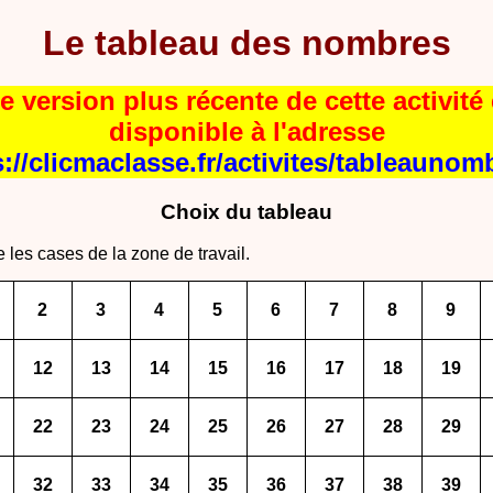
Le tableau des nombres
e version plus récente de cette activité 
disponible à l'adresse
s://clicmaclasse.fr/activites/tableaunom
Choix du tableau
e les cases de la zone de travail.
2
3
4
5
6
7
8
9
12
13
14
15
16
17
18
19
22
23
24
25
26
27
28
29
32
33
34
35
36
37
38
39