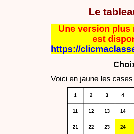
Le table
Une version plus r
est dispo
https://clicmaclass
Choi
Voici en jaune les cases 
1
2
3
4
11
12
13
14
21
22
23
24