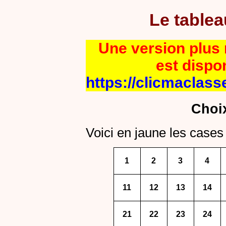
Le table
Une version plus r
est dispo
https://clicmaclass
Choi
Voici en jaune les cases 
1
2
3
4
11
12
13
14
21
22
23
24