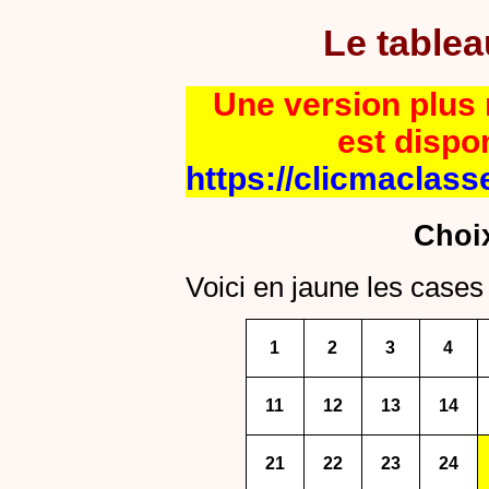
Le table
Une version plus r
est dispo
https://clicmaclass
Choi
Voici en jaune les cases 
1
2
3
4
11
12
13
14
21
22
23
24