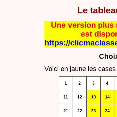
Le table
Une version plus r
est dispo
https://clicmaclass
Choi
Voici en jaune les cases 
1
2
3
4
11
12
13
14
21
22
23
24