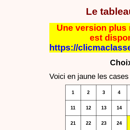
Le table
Une version plus r
est dispo
https://clicmaclass
Choi
Voici en jaune les cases 
1
2
3
4
11
12
13
14
21
22
23
24