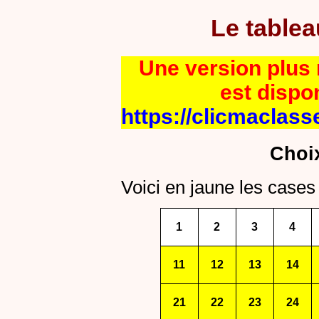
Le table
Une version plus r
est dispo
https://clicmaclass
Choi
Voici en jaune les cases 
1
2
3
4
11
12
13
14
21
22
23
24