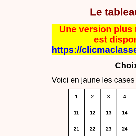
Le table
Une version plus r
est dispo
https://clicmaclass
Choi
Voici en jaune les cases 
1
2
3
4
11
12
13
14
21
22
23
24