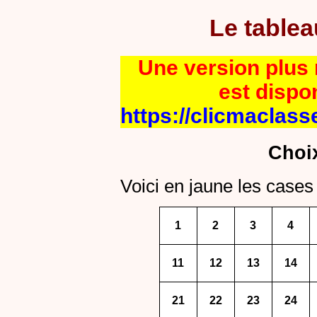
Le table
Une version plus r
est dispo
https://clicmaclass
Choi
Voici en jaune les cases 
1
2
3
4
11
12
13
14
21
22
23
24