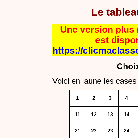
Le table
Une version plus r
est dispo
https://clicmaclass
Choi
Voici en jaune les cases 
1
2
3
4
11
12
13
14
21
22
23
24