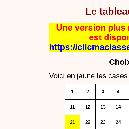
Le table
Une version plus r
est dispo
https://clicmaclass
Choi
Voici en jaune les cases 
1
2
3
4
11
12
13
14
21
22
23
24