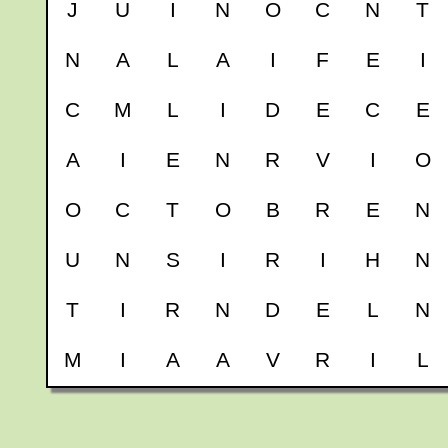
J
U
I
N
O
C
N
T
N
A
L
A
I
F
E
I
C
M
L
I
D
E
C
E
A
I
E
N
R
V
I
O
O
C
T
O
B
R
E
N
U
N
S
I
R
I
H
N
T
I
R
N
D
E
L
N
M
I
A
A
V
R
I
L