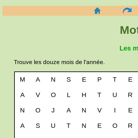
Mo
Les m
Trouve les douze mois de l'année.
M
A
N
S
E
P
T
E
A
V
O
L
H
T
U
R
N
O
J
A
N
V
I
E
A
S
U
T
N
E
O
R