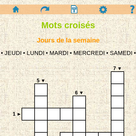
Mots croisés
Jours de la semaine
•
JEUDI
•
LUNDI
•
MARDI
•
MERCREDI
•
SAMEDI
7 ▼
5 ▼
6 ▼
1 ►