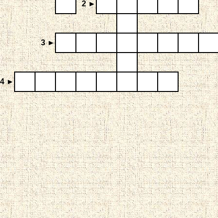
2 ►
3 ►
4 ►